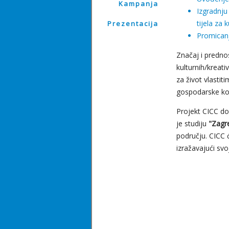
Kampanja
Izgradnju 
tijela za 
Prezentacija
Promicanje
Značaj i predno
kulturnih/kreati
za život vlastit
gospodarske kon
Projekt CICC do
je studiju
"Zagre
području. CICC 
izražavajući svo