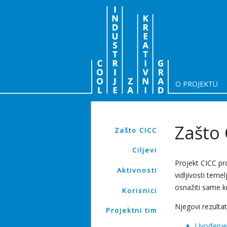
O PROJEKTU
Zašto 
Zašto CICC
Ciljevi
Projekt CICC p
Aktivnosti
vidljivosti teme
osnažiti same k
Korisnici
Njegovi rezultati 
Projektni tim
Uvođenje 